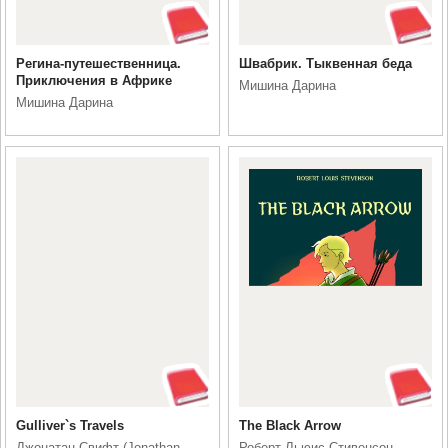
Регина-путешественница.
Швабрик. Тыквенная беда
Приключения в Африке
Мишина Дарина
Мишина Дарина
Gulliver`s Travels
The Black Arrow
Джонатан Свифт (Jonathan
Роберт Льюис Стивенсон