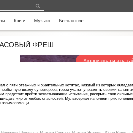
ры
Книги
Музыка
Бесплатное
АНАСОВЫЙ ФРЕШ
Авторизоваться на са
ал о пяти отважных и обаятельных котятах, каждый из которых обладае
 необычную школу супергероев, герои учатся управлять своими таланта
им предстоит пройти захватывающие испытания, раскрыть свои сильные
защищать мир от любых опасностей. Мультсериал наполнен приключени
и взаимопомощи.
 Вероника Шувалова, Максим Сергеев, Максим Яковель, Юлия Рудина, С