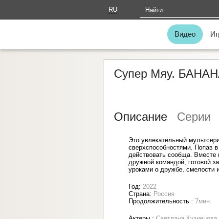
RU
AM
Видео
Иг
Супер Мяу. БАН
Описание
Серии
Это увлекательный мультсери
сверхспособностями. Попав в
действовать сообща. Вместе 
дружной командой, готовой 
уроками о дружбе, смелости 
Год:
2022
Страна:
Россия
Продолжительность :
7мин.
Актеры :
Светлана Кузнецова,