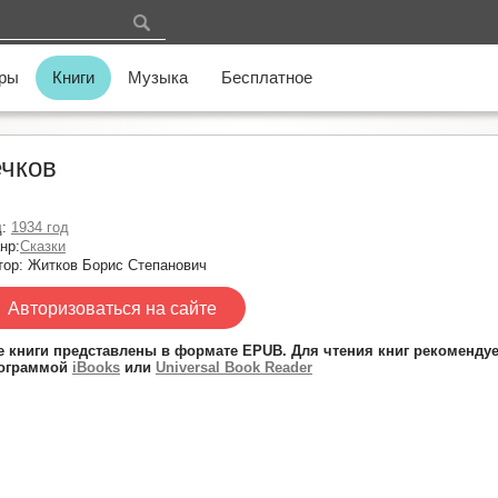
ры
Книги
Музыка
Бесплатное
ечков
д:
1934 год
нр:
Сказки
тор: Житков Борис Степанович
Авторизоваться на сайте
е книги представлены в формате EPUB. Для чтения книг рекоменду
ограммой
iBooks
или
Universal Book Reader