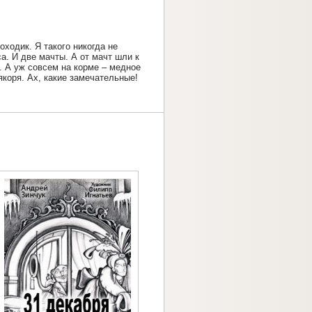
оходик. Я такого никогда не
а. И две мачты. А от мачт шли к
. А уж совсем на корме – медное
якоря. Ах, какие замечательные!