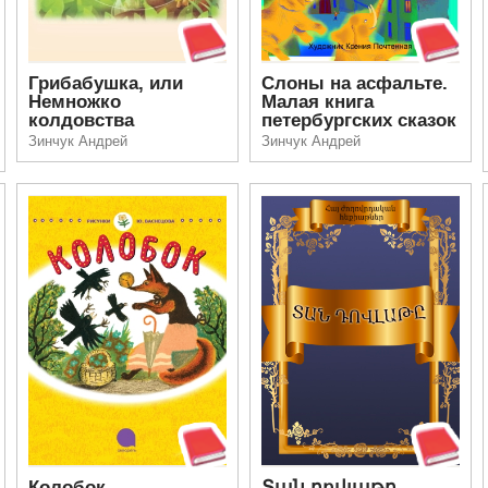
Грибабушка, или
Слоны на асфальте.
Немножко
Малая книга
колдовства
петербургских сказок
Зинчук Андрей
Зинчук Андрей
Колобок
Տան դովլաթը