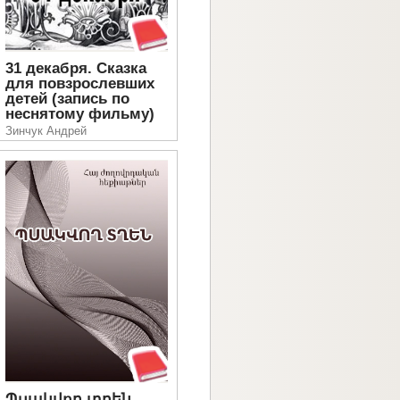
31 декабря. Сказка
для повзрослевших
детей (запись по
неснятому фильму)
Зинчук Андрей
Պսակվող տղեն