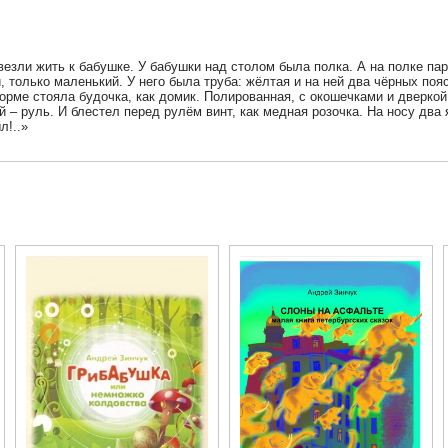
везли жить к бабушке. У бабушки над столом была полка. А на полке пар
 только маленький. У него была труба: жёлтая и на ней два чёрных пояс
орме стояла будочка, как домик. Полированная, с окошечками и дверкой
й – руль. И блестел перед рулём винт, как медная розочка. На носу два 
л!..»