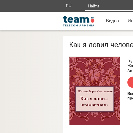
RU
AM
Видео
Иг
Как я ловил челов
Го
Жа
Ав
Вс
пр